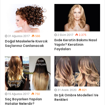
2 Ekim 2017
2.375
31 Ağustos 2017
566
Evde Keratin Bakımı Nasıl
Doğal Maskelerle Kıvırcık
Yapılır? Keratinin
Saçlarınız Canlanacak
Faydaları
31 Aralık 2020
821
15 Ağustos 2017
750
En Şık Ombre Modelleri Ve
Saç Boyarken Yapılan
Renkleri
Hatalar Nelerdir?