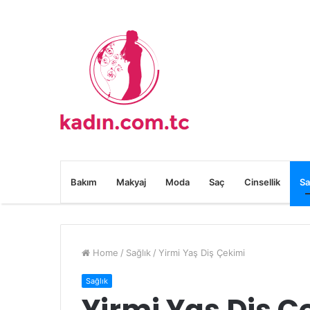
Bakım
Makyaj
Moda
Saç
Cinsellik
Sa
Home
/
Sağlık
/
Yirmi Yaş Diş Çekimi
Sağlık
Yirmi Yaş Diş Ç