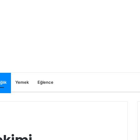
ğlık
Yemek
Eğlence
ekimi